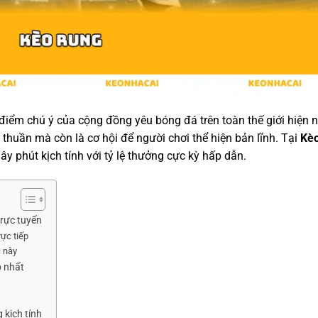
iểm chú ý của cộng đồng yêu bóng đá trên toàn thế giới hiện n
n thuần mà còn là cơ hội để người chơi thể hiện bản lĩnh. Tại
Kè
ây phút kịch tính với tỷ lệ thưởng cực kỳ hấp dẫn.
rực tuyến
rực tiếp
c này
p nhất
 kịch tính