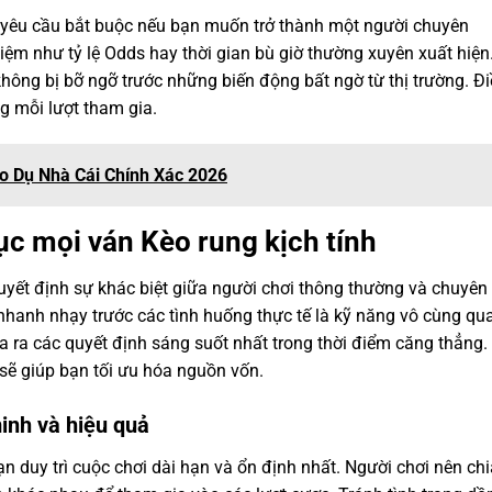
 yêu cầu bắt buộc nếu bạn muốn trở thành một người chuyên
niệm như tỷ lệ Odds hay thời gian bù giờ thường xuyên xuất hiện
không bị bỡ ngỡ trước những biến động bất ngờ từ thị trường. Đ
g mỗi lượt tham gia.
o Dụ Nhà Cái Chính Xác 2026
ục mọi ván Kèo rung kịch tính
uyết định sự khác biệt giữa người chơi thông thường và chuyên
nhanh nhạy trước các tình huống thực tế là kỹ năng vô cùng qu
a ra các quyết định sáng suốt nhất trong thời điểm căng thẳng.
sẽ giúp bạn tối ưu hóa nguồn vốn.
inh và hiệu quả
bạn duy trì cuộc chơi dài hạn và ổn định nhất. Người chơi nên ch