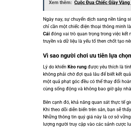
Xem thêm:
Cuộc Đua Chiếc Giày Vàng 
Ngày nay, sự chuyển dịch sang nền tảng số
chỉ cần một chiếc điện thoại thông minh là
Cái
đóng vai trò quan trọng trong việc kết 
truyền và dữ liệu là yếu tố then chốt tạo n
Vì sao người chơi ưu tiên lựa chọ
Lý do khiến
Kèo rung
được yêu thích là tín
không phải chờ đợi quá lâu để biết kết q
một quả phạt góc đều có thể thay đổi hoàn 
cùng sống động và không bao giờ gây nh
Bên cạnh đó, khả năng quan sát thực tế g
Khi theo dõi diễn biến trên sân, bạn sẽ th
Những thông tin quý giá này là cơ sở vững 
lượng người truy cập vào các sảnh cược l