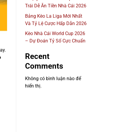
Trái Dễ Ăn Tiền Nhà Cái 2026
Bảng Kèo La Liga Mới Nhất
Và Tỷ Lệ Cược Hấp Dẫn 2026
Kèo Nhà Cái World Cup 2026
– Dự Đoán Tỷ Số Cực Chuẩn
ay.
Recent
o
Comments
Không có bình luận nào để
hiển thị.