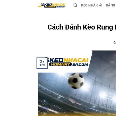
Bỏ
KÈO NHÀ CÁI
BẢNG
qua
nội
dung
Cách Đánh Kèo Rung 
Đ
27
Th3