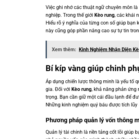
Việc ghi nhớ các thuật ngữ chuyên môn là
nghiệp. Trong thế giới
Kèo rung
, các khái 
Hiểu rõ ý nghĩa của từng con số giúp bạn 
này cũng góp phần nâng cao sự tự tin tron
Xem thêm:
Kinh Nghiệm Nhận Diện Kè
Bí kíp vàng giúp chinh ph
Áp dụng chiến lược thông minh là yếu tố q
gia. Đối với
Kèo rung
, khả năng phản ứng 
trọng. Bạn cần giữ một cái đầu lạnh để đư
Những kinh nghiệm quý báu được tích lũy 
Phương pháp quản lý vốn thông m
Quản lý tài chính là nền tảng cốt lõi giúp 