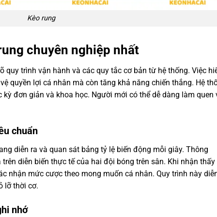
Kèo rung
rung chuyên nghiệp nhất
õ quy trình vận hành và các quy tắc cơ bản từ hệ thống. Việc hi
o vệ quyền lợi cá nhân mà còn tăng khả năng chiến thắng. Hệ th
c kỳ đơn giản và khoa học. Người mới có thể dễ dàng làm quen 
iêu chuẩn
ang diễn ra và quan sát bảng tỷ lệ biến động mỗi giây. Thông
 trên diễn biến thực tế của hai đội bóng trên sân. Khi nhận thấy
h xác nhận mức cược theo mong muốn cá nhân. Quy trình này diễn
lỡ thời cơ.
ghi nhớ