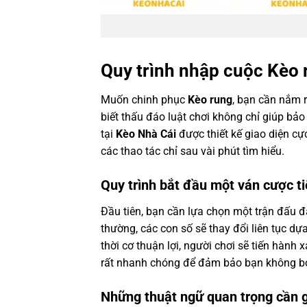
Quy trình nhập cuộc Kèo 
Muốn chinh phục
Kèo rung
, bạn cần nắm r
biết thấu đáo luật chơi không chỉ giúp bả
tại
Kèo Nhà Cái
được thiết kế giao diện cự
các thao tác chỉ sau vài phút tìm hiểu.
Quy trình bắt đầu một ván cược t
Đầu tiên, bạn cần lựa chọn một trận đấu đ
thường, các con số sẽ thay đổi liên tục dựa
thời cơ thuận lợi, người chơi sẽ tiến hàn
rất nhanh chóng để đảm bảo bạn không bỏ 
Những thuật ngữ quan trọng cần 