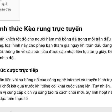
u quả
trận đấu
nh thức Kèo rung trực tuyến
ấn khích tột độ cho người hâm mộ bóng đá trong mỗi trận đấu
hống, loại hình này cho phép bạn tham gia ngay khi trận đấu đang
ái
, thông tin về các trận cầu được cập nhật liên tục từng giây. Đ
nhịp độ.
hức cược trực tiếp
ắn liền với sự bùng nổ của công nghệ internet và truyền hình tr
chốt kết quả trước khi tiếng còi khai cuộc vang lên. Tuy nhiên,
 vị cung cấp dịch vụ sáng tạo ra cách chơi mới. Sự linh hoạt n
dựa trên thực tế.