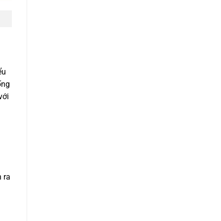
ểu
ống
với
 ra