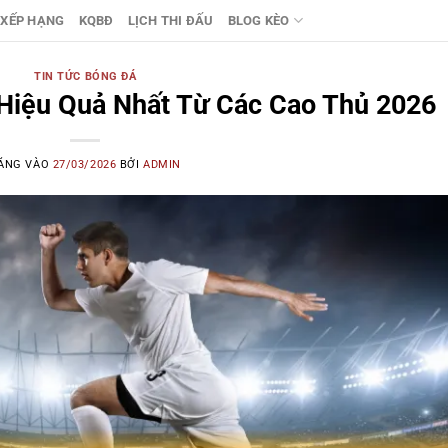
 XẾP HẠNG
KQBĐ
LỊCH THI ĐẤU
BLOG KÈO
TIN TỨC BÓNG ĐÁ
Hiệu Quả Nhất Từ Các Cao Thủ 2026
ĂNG VÀO
27/03/2026
BỞI
ADMIN