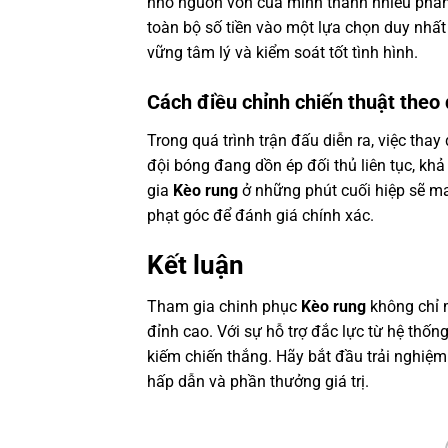
nhỏ nguồn vốn của mình thành nhiều phần 
toàn bộ số tiền vào một lựa chọn duy nhất 
vững tâm lý và kiểm soát tốt tình hình.
Cách điều chỉnh chiến thuật theo 
Trong quá trình trận đấu diễn ra, việc thay
đội bóng đang dồn ép đối thủ liên tục, khả
gia
Kèo rung
ở những phút cuối hiệp sẽ man
phạt góc để đánh giá chính xác.
Kết luận
Tham gia chinh phục
Kèo rung
không chỉ m
đỉnh cao. Với sự hỗ trợ đắc lực từ hệ thốn
kiếm chiến thắng. Hãy bắt đầu trải nghi
hấp dẫn và phần thưởng giá trị.