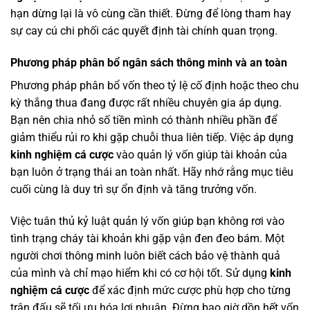
hạn dừng lại là vô cùng cần thiết. Đừng để lòng tham hay
sự cay cú chi phối các quyết định tài chính quan trọng.
Phương pháp phân bổ ngân sách thông minh và an toàn
Phương pháp phân bổ vốn theo tỷ lệ cố định hoặc theo chu
kỳ thắng thua đang được rất nhiều chuyên gia áp dụng.
Bạn nên chia nhỏ số tiền mình có thành nhiều phần để
giảm thiểu rủi ro khi gặp chuỗi thua liên tiếp. Việc áp dụng
kinh nghiệm cá cược
vào quản lý vốn giúp tài khoản của
bạn luôn ở trạng thái an toàn nhất. Hãy nhớ rằng mục tiêu
cuối cùng là duy trì sự ổn định và tăng trưởng vốn.
Việc tuân thủ kỷ luật quản lý vốn giúp bạn không rơi vào
tình trạng cháy tài khoản khi gặp vận đen đeo bám. Một
người chơi thông minh luôn biết cách bảo vệ thành quả
của mình và chỉ mạo hiểm khi có cơ hội tốt. Sử dụng
kinh
nghiệm cá cược
để xác định mức cược phù hợp cho từng
trận đấu sẽ tối ưu hóa lợi nhuận. Đừng bao giờ dồn hết vốn