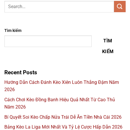
Tìm kiếm
TÌM
KIẾM
Recent Posts
Hướng Dẫn Cách Đánh Kèo Xiên Luôn Thắng Đậm Năm
2026
Cách Chơi Kèo Đồng Banh Hiệu Quả Nhất Từ Cao Thủ
Năm 2026
Bí Quyết Soi Kèo Chấp Nửa Trái Dễ Ăn Tiền Nhà Cái 2026
Bảng Kèo La Liga Mới Nhất Và Tỷ Lệ Cược Hấp Dẫn 2026