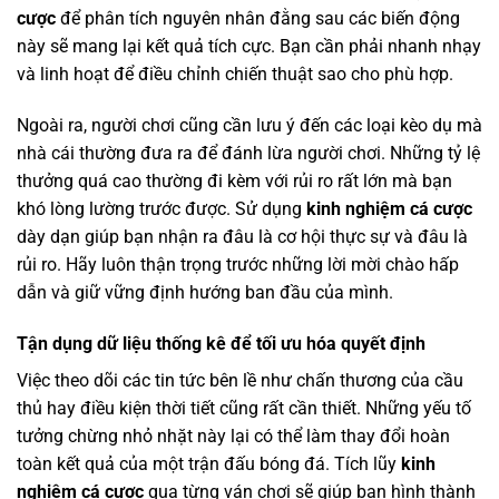
cược
để phân tích nguyên nhân đằng sau các biến động
này sẽ mang lại kết quả tích cực. Bạn cần phải nhanh nhạy
và linh hoạt để điều chỉnh chiến thuật sao cho phù hợp.
Ngoài ra, người chơi cũng cần lưu ý đến các loại kèo dụ mà
nhà cái thường đưa ra để đánh lừa người chơi. Những tỷ lệ
thưởng quá cao thường đi kèm với rủi ro rất lớn mà bạn
khó lòng lường trước được. Sử dụng
kinh nghiệm cá cược
dày dạn giúp bạn nhận ra đâu là cơ hội thực sự và đâu là
rủi ro. Hãy luôn thận trọng trước những lời mời chào hấp
dẫn và giữ vững định hướng ban đầu của mình.
Tận dụng dữ liệu thống kê để tối ưu hóa quyết định
Việc theo dõi các tin tức bên lề như chấn thương của cầu
thủ hay điều kiện thời tiết cũng rất cần thiết. Những yếu tố
tưởng chừng nhỏ nhặt này lại có thể làm thay đổi hoàn
toàn kết quả của một trận đấu bóng đá. Tích lũy
kinh
nghiệm cá cược
qua từng ván chơi sẽ giúp bạn hình thành