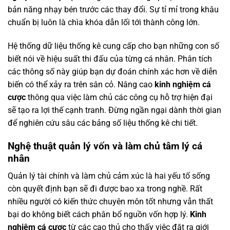
bản năng nhạy bén trước các thay đổi. Sự tỉ mỉ trong khâu
chuẩn bị luôn là chìa khóa dẫn lối tới thành công lớn.
Hệ thống dữ liệu thống kê cung cấp cho bạn những con số
biết nói về hiệu suất thi đấu của từng cá nhân. Phân tích
các thông số này giúp bạn dự đoán chính xác hơn về diễn
biến có thể xảy ra trên sân cỏ. Nâng cao
kinh nghiệm cá
cược
thông qua việc làm chủ các công cụ hỗ trợ hiện đại
sẽ tạo ra lợi thế cạnh tranh. Đừng ngần ngại dành thời gian
để nghiên cứu sâu các bảng số liệu thống kê chi tiết.
Nghệ thuật quản lý vốn và làm chủ tâm lý cá
nhân
Quản lý tài chính và làm chủ cảm xúc là hai yếu tố sống
còn quyết định bạn sẽ đi được bao xa trong nghề. Rất
nhiều người có kiến thức chuyên môn tốt nhưng vẫn thất
bại do không biết cách phân bổ nguồn vốn hợp lý.
Kinh
nghiệm cá cược
từ các cao thủ cho thấy việc đặt ra giới