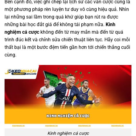
Bên cạnh đó, việc ghi chép lại lịch sử các ván cược cũng là
một phương pháp rèn luyện tư duy vô cùng hiệu quả. Nhìn
lại những sai lầm trong quá khứ giúp bạn rút ra được
những bài học đắt giá để không tái phạm nữa.
Kinh
nghiệm cá cược
không đến từ may mắn mà đến từ quá
trình đúc kết và chỉnh sửa chiến thuật liên tục. Hãy coi mỗi
thất bại là một bước đệm tiến gần hơn tới chiến thắng cuối
cùng.
Kinh nghiệm cá cược