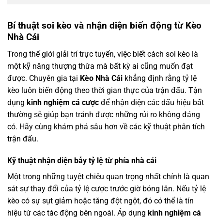
Bí thuật soi kèo và nhận diện biến động từ Kèo
Nhà Cái
Trong thế giới giải trí trực tuyến, việc biết cách soi kèo là
một kỹ năng thượng thừa mà bất kỳ ai cũng muốn đạt
được. Chuyên gia tại
Kèo Nhà Cái
khẳng định rằng tỷ lệ
kèo luôn biến động theo thời gian thực của trận đấu. Tận
dụng
kinh nghiệm cá cược
để nhận diện các dấu hiệu bất
thường sẽ giúp bạn tránh được những rủi ro không đáng
có. Hãy cùng khám phá sâu hơn về các kỹ thuật phân tích
trận đấu.
Kỹ thuật nhận diện bẫy tỷ lệ từ phía nhà cái
Một trong những tuyệt chiêu quan trọng nhất chính là quan
sát sự thay đổi của tỷ lệ cược trước giờ bóng lăn. Nếu tỷ lệ
kèo có sự sụt giảm hoặc tăng đột ngột, đó có thể là tín
hiệu từ các tác động bên ngoài. Áp dụng
kinh nghiệm cá