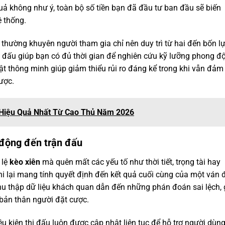
quả không như ý, toàn bộ số tiền bạn đã đầu tư ban đầu sẽ biến
 thống.
 thường khuyên người tham gia chỉ nên duy trì từ hai đến bốn l
n đấu giúp bạn có đủ thời gian để nghiên cứu kỹ lưỡng phong đ
uật thông minh giúp giảm thiểu rủi ro đáng kể trong khi vẫn đảm
ược.
 Hiệu Quả Nhất Từ Cao Thủ Năm 2026
 động đến trận đấu
 lệ
kèo xiên
mà quên mất các yếu tố như thời tiết, trọng tài hay
hi lại mang tính quyết định đến kết quả cuối cùng của một ván 
thu thập dữ liệu khách quan dẫn đến những phán đoán sai lệch,
 bản thân người đặt cược.
iều kiện thi đấu luôn được cập nhật liên tục để hỗ trợ người dùn