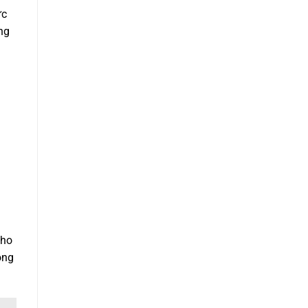
ực
ng
cho
ông