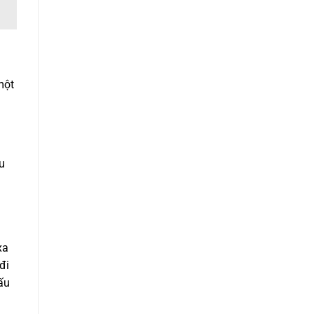
một
u
u
xa
đi
đấu