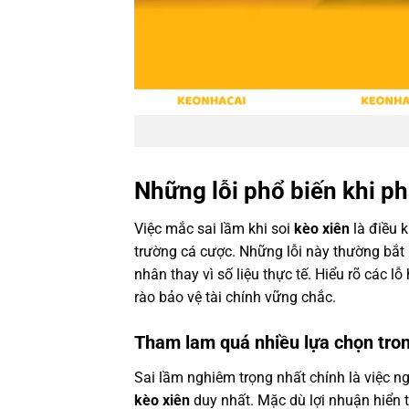
Những lỗi phổ biến khi ph
Việc mắc sai lầm khi soi
kèo xiên
là điều k
trường cá cược. Những lỗi này thường bắt 
nhân thay vì số liệu thực tế. Hiểu rõ các l
rào bảo vệ tài chính vững chắc.
Tham lam quá nhiều lựa chọn tro
Sai lầm nghiêm trọng nhất chính là việc n
kèo xiên
duy nhất. Mặc dù lợi nhuận hiển t