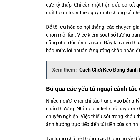
cực kỳ thấp. Chỉ cần một trận đấu có kết 
mất hoàn toàn theo quy định chung của hệ
Để tối ưu hóa cơ hội thắng, các chuyên gia
chọn mỗi lần. Việc kiểm soát số lượng trậ
cũng như đội hình ra sân. Đây là chiến th
bảo mức lợi nhuận ở ngưỡng chấp nhận đ
Xem thêm:
Cách Chơi Kèo Đồng Banh
Bỏ qua các yếu tố ngoại cảnh tác
Nhiều người chơi chỉ tập trung vào bảng tỷ
chấn thương. Những chi tiết nhỏ này đôi k
chuyên nghiệp. Việc thiếu sót trong khâu 
ảnh hưởng trực tiếp đến túi tiền của chính
Tại trang chủ hệ thống, các thông tin về đ