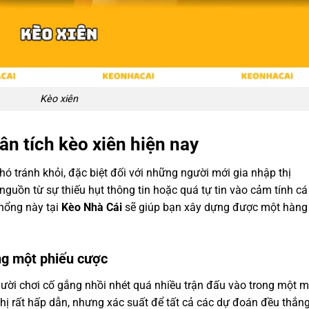
Kèo xiên
ân tích kèo xiên hiện nay
hó tránh khỏi, đặc biệt đối với những người mới gia nhập thị
nguồn từ sự thiếu hụt thông tin hoặc quá tự tin vào cảm tính cá
ỗ hổng này tại
Kèo Nhà Cái
sẽ giúp bạn xây dựng được một hàng
ng một phiếu cược
gười chơi cố gắng nhồi nhét quá nhiều trận đấu vào trong một 
hị rất hấp dẫn, nhưng xác suất để tất cả các dự đoán đều thắng