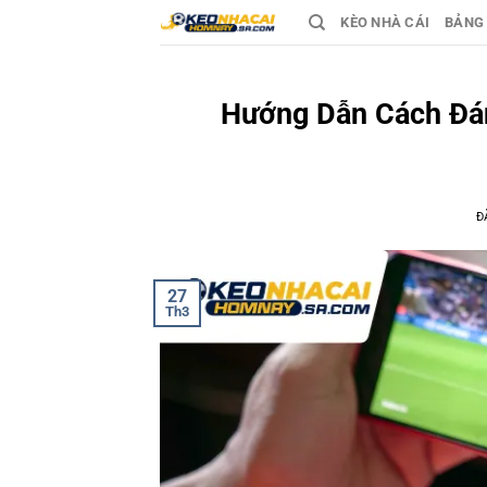
Bỏ
KÈO NHÀ CÁI
BẢNG
qua
nội
dung
Hướng Dẫn Cách Đá
Đ
27
Th3