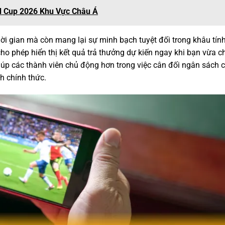
d Cup 2026 Khu Vực Châu Á
hời gian mà còn mang lại sự minh bạch tuyệt đối trong khâu tín
cho phép hiển thị kết quả trả thưởng dự kiến ngay khi bạn vừa c
úp các thành viên chủ động hơn trong việc cân đối ngân sách 
h chính thức.