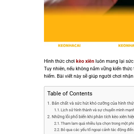
Hình thức chơi
kèo xiên
luôn mang lại sức 
Tuy nhiên, nếu không nắm vững kiến thức 
hiểm. Bài viết này sẽ giúp người chơi nhận
Table of Contents
Bản chất và sức hút khó cưỡng của hình thứ
Lịch sử hình thành và sự chuyển mình mạn
Những lỗi phổ biến khi phân tích kèo xiên hi
Tham lam quá nhiều lựa chọn trong một ph
Bỏ qua các yếu tố ngoại cảnh tác động đến