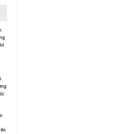
m
ổng
rị
i
ợng
từ
ầu
đến