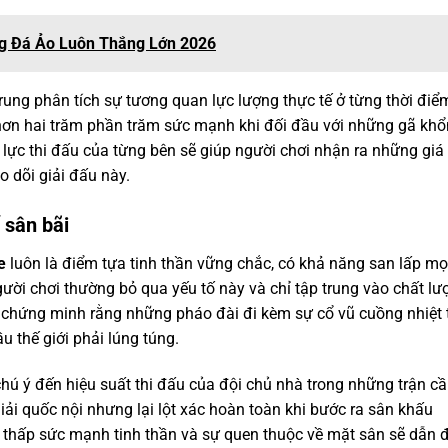
ng Đá Ảo Luôn Thắng Lớn 2026
 trung phân tích sự tương quan lực lượng thực tế ở từng thời điể
 hơn hai trăm phần trăm sức mạnh khi đối đầu với những gã kh
 lực thi đấu của từng bên sẽ giúp người chơi nhận ra những giá t
 dõi giải đấu này.
 sân bãi
e
luôn là điểm tựa tinh thần vững chắc, có khả năng san lấp mọ
ời chơi thường bỏ qua yếu tố này và chỉ tập trung vào chất lư
ã chứng minh rằng những pháo đài đi kèm sự cổ vũ cuồng nhiệt 
u thế giới phải lúng túng.
chú ý đến hiệu suất thi đấu của đội chủ nhà trong những trận c
giải quốc nội nhưng lại lột xác hoàn toàn khi bước ra sân khấu
á thấp sức mạnh tinh thần và sự quen thuộc về mặt sân sẽ dẫn 