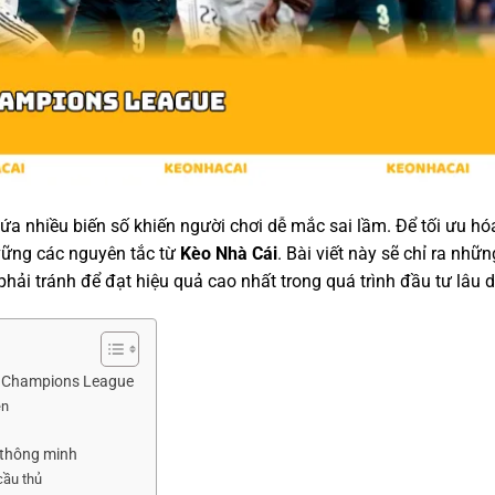
ứa nhiều biến số khiến người chơi dễ mắc sai lầm. Để tối ưu hó
vững các nguyên tắc từ
Kèo Nhà Cái
. Bài viết này sẽ chỉ ra nhữn
hải tránh để đạt hiệu quả cao nhất trong quá trình đầu tư lâu d
ại Champions League
ên
 thông minh
cầu thủ