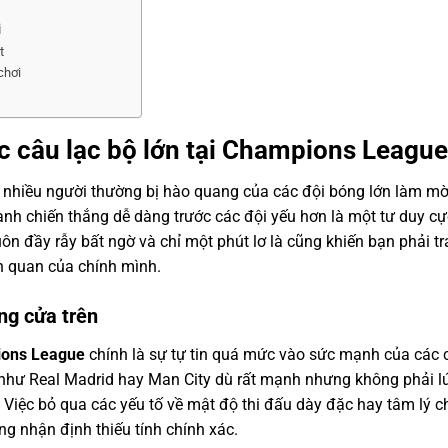
i
t
chơi
c câu lạc bộ lớn tại Champions League
, nhiều người thường bị hào quang của các đội bóng lớn làm m
nh chiến thắng dễ dàng trước các đội yếu hơn là một tư duy cự
ôn đầy rẫy bất ngờ và chỉ một phút lơ là cũng khiến bạn phải tr
ch quan của chính mình.
ng cửa trên
ons League
chính là sự tự tin quá mức vào sức mạnh của các 
 như Real Madrid hay Man City dù rất mạnh nhưng không phải l
 Việc bỏ qua các yếu tố về mật độ thi đấu dày đặc hay tâm lý c
g nhận định thiếu tính chính xác.