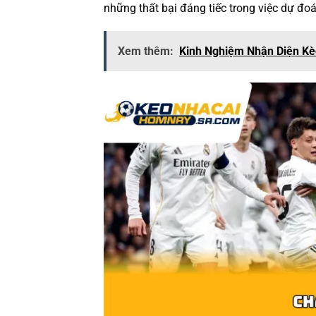
những thất bại đáng tiếc trong việc dự đoá
Xem thêm:
Kinh Nghiệm Nhận Diện Kè