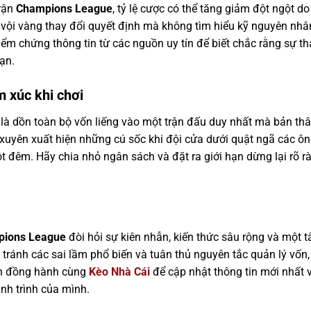
trận
Champions League
, tỷ lệ cược có thể tăng giảm đột ngột do
i vội vàng thay đổi quyết định mà không tìm hiểu kỹ nguyên nhâ
m chứng thông tin từ các nguồn uy tín để biết chắc rằng sự th
ạn.
m xúc khi chơi
là dồn toàn bộ vốn liếng vào một trận đấu duy nhất mà bản th
xuyên xuất hiện những cú sốc khi đội cửa dưới quật ngã các ô
ột đêm. Hãy chia nhỏ ngân sách và đặt ra giới hạn dừng lại rõ r
ions League
đòi hỏi sự kiên nhẫn, kiến thức sâu rộng và một 
 tránh các sai lầm phổ biến và tuân thủ nguyên tắc quản lý vốn,
uôn đồng hành cùng
Kèo Nhà Cái
để cập nhật thông tin mới nhất 
nh trình của mình.