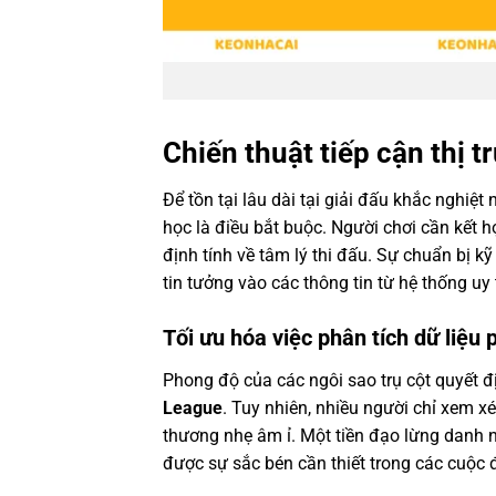
Chiến thuật tiếp cận thị
Để tồn tại lâu dài tại giải đấu khắc nghiệt
học là điều bắt buộc. Người chơi cần kết 
định tính về tâm lý thi đấu. Sự chuẩn bị k
tin tưởng vào các thông tin từ hệ thống uy 
Tối ưu hóa việc phân tích dữ liệu
Phong độ của các ngôi sao trụ cột quyết 
League
. Tuy nhiên, nhiều người chỉ xem x
thương nhẹ âm ỉ. Một tiền đạo lừng danh nh
được sự sắc bén cần thiết trong các cuộc 