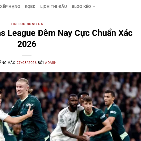
 XẾP HẠNG
KQBĐ
LỊCH THI ĐẤU
BLOG KÈO
TIN TỨC BÓNG ĐÁ
ns League Đêm Nay Cực Chuẩn Xác
2026
ĂNG VÀO
27/03/2026
BỞI
ADMIN