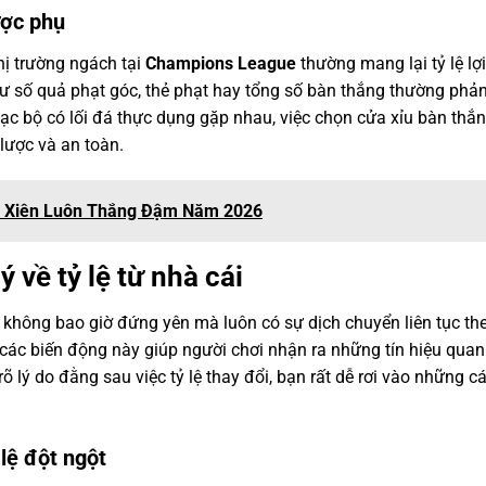
ược phụ
thị trường ngách tại
Champions League
thường mang lại tỷ lệ lợi
ư số quả phạt góc, thẻ phạt hay tổng số bàn thắng thường phả
 lạc bộ có lối đá thực dụng gặp nhau, việc chọn cửa xỉu bàn thắ
lược và an toàn.
 Xiên Luôn Thắng Đậm Năm 2026
 về tỷ lệ từ nhà cái
không bao giờ đứng yên mà luôn có sự dịch chuyển liên tục th
ao các biến động này giúp người chơi nhận ra những tín hiệu quan
õ lý do đằng sau việc tỷ lệ thay đổi, bạn rất dễ rơi vào những cá
 lệ đột ngột