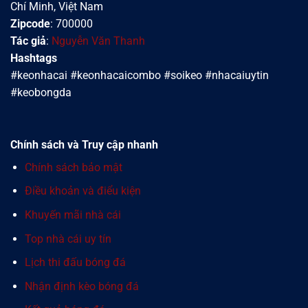
Chí Minh, Việt Nam
Zipcode
: 700000
Tác giả
:
Nguyễn Văn Thanh
Hashtags
#keonhacai #keonhacaicombo #soikeo #nhacaiuytin
#keobongda
Chính sách và Truy cập nhanh
Chính sách bảo mật
Điều khoản và điểu kiện
Khuyến mãi nhà cái
Top nhà cái uy tín
Lịch thi đấu bóng đá
Nhận định kèo bóng đá