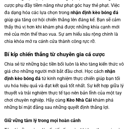
cược phụ đầy tiềm năng như phạt góc hay thẻ phạt. Việc
đa dạng hóa các lựa chọn trong
nhận định kèo bóng đá
giúp gia tăng cơ hội chiến thắng lên đáng kể. Bạn sẽ cảm
thấy thú vị hơn khi khám phá được những khía cạnh mới
mẻ của môn thể thao vua. Sự am hiểu sâu rộng chính là
chìa khóa mở ra cánh cửa thành công rực rỡ.
Bí kíp chiến thắng từ chuyên gia cá cược
Chia sẻ từ những bậc tiền bối luôn là kho tàng kiến thức vô
giá cho những người mới bắt đầu chơi. Học cách
nhận
định kèo bóng đá
từ kinh nghiệm thực chiến giúp bạn tối
ưu hóa hiệu quả và đạt kết quả tốt nhất. Sự kết hợp giữa lý
thuyết và trải nghiệm thực tế tạo nên bản lĩnh của một tay
chơi chuyên nghiệp. Hãy cùng
Kèo Nhà Cái
khám phá
những bí mật đằng sau những quyết định thắng lợi.
Giữ vững tâm lý trong mọi hoàn cảnh