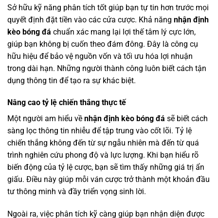
Sở hữu kỹ năng phân tích tốt giúp bạn tự tin hơn trước mọi
quyết định đặt tiền vào các cửa cược. Khả năng
nhận định
kèo bóng đá
chuẩn xác mang lại lợi thế tâm lý cực lớn,
giúp bạn không bị cuốn theo đám đông. Đây là công cụ
hữu hiệu để bảo vệ nguồn vốn và tối ưu hóa lợi nhuận
trong dài hạn. Những người thành công luôn biết cách tận
dụng thông tin để tạo ra sự khác biệt.
Nâng cao tỷ lệ chiến thắng thực tế
Một người am hiểu về
nhận định kèo bóng đá
sẽ biết cách
sàng lọc thông tin nhiễu để tập trung vào cốt lõi. Tỷ lệ
chiến thắng không đến từ sự ngẫu nhiên mà đến từ quá
trình nghiên cứu phong độ và lực lượng. Khi bạn hiểu rõ
biến động của tỷ lệ cược, bạn sẽ tìm thấy những giá trị ẩn
giấu. Điều này giúp mỗi ván cược trở thành một khoản đầu
tư thông minh và đầy triển vọng sinh lời.
Ngoài ra, việc phân tích kỹ càng giúp bạn nhận diện được