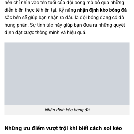
nên chỉ nhìn vào tên tuổi của đội bóng mà bỏ qua những
diễn biến thực tế hiện tại. Kỹ năng
nhận định kèo bóng đá
sắc bén sẽ giúp bạn nhận ra đâu là đội bóng đang có đà
hưng phấn. Sự tỉnh táo này giúp bạn đưa ra những quyết
định đặt cược thông minh và hiệu quả.
Nhận định kèo bóng đá
Những ưu điểm vượt trội khi biết cách soi kèo