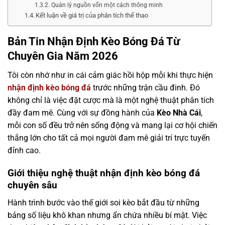
Quản lý nguồn vốn một cách thông minh
Kết luận về giá trị của phân tích thể thao
Bản Tin Nhận Định Kèo Bóng Đá Từ
Chuyên Gia Năm 2026
Tôi còn nhớ như in cái cảm giác hồi hộp mỗi khi thực hiện
nhận định kèo bóng đá
trước những trận cầu đinh. Đó
không chỉ là việc đặt cược mà là một nghệ thuật phân tích
đầy đam mê. Cùng với sự đồng hành của
Kèo Nhà Cái
,
mỗi con số đều trở nên sống động và mang lại cơ hội chiến
thắng lớn cho tất cả mọi người đam mê giải trí trực tuyến
đỉnh cao.
Giới thiệu nghệ thuật nhận định kèo bóng đá
chuyên sâu
Hành trình bước vào thế giới soi kèo bắt đầu từ những
bảng số liệu khô khan nhưng ẩn chứa nhiều bí mật. Việc