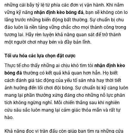
những cái bẫy tỷ lệ từ phía các đơn vị vận hành. Khi nắm
vững kỹ năng
nhận định kèo bóng đá
, bạn sẽ không còn lo
lắng trước những biến động bất thường. Sự chuẩn bị chu
đáo luôn là nền tảng vững chắc cho mọi thành công trong
tương lai. Hãy rèn luyện khả năng quan sát để trở thành
một người chơi nhạy bén và đầy bản lĩnh.
Tối ưu hóa các lựa chọn đặt cược
Thực tế cho thấy những ai chịu khó tìm tòi
nhận định kèo
bóng đá
thường có kết quả khả quan hơn hẳn. Họ biết
cách đánh giá tác động của yếu tố sân nhà hay thời tiết
ảnh hưởng đến lối chơi đội bóng. Sự chuẩn bị kỹ càng luôn
mang lại phần thưởng xứng đáng cho những nỗ lực phân
tích không ngừng nghỉ. Mỗi chiến thắng sau khi nghiên
cứu sâu sắc luôn mang lại cảm giác thỏa mãn và rất tự
hào.
Khả năng đọc vị trận đấu còn giúp bạn tìm ra những cửa