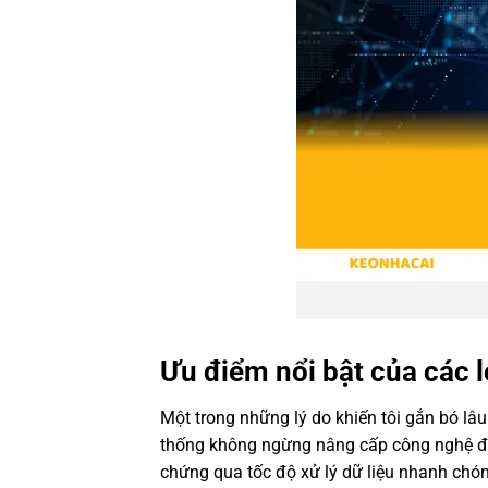
Ưu điểm nổi bật của các l
Một trong những lý do khiến tôi gắn bó lâ
thống không ngừng nâng cấp công nghệ để 
chứng qua tốc độ xử lý dữ liệu nhanh chón