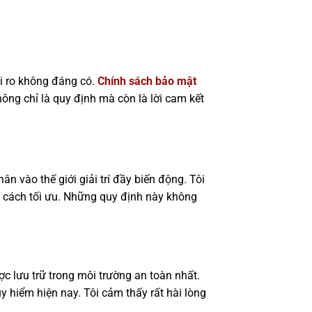
ủi ro không đáng có.
Chính sách bảo mật
hông chỉ là quy định mà còn là lời cam kết
ân vào thế giới giải trí đầy biến động. Tôi
t cách tối ưu. Những quy định này không
 lưu trữ trong môi trường an toàn nhất.
 hiểm hiện nay. Tôi cảm thấy rất hài lòng