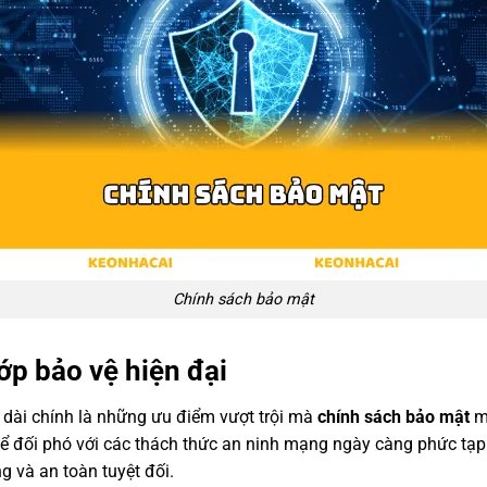
Chính sách bảo mật
ớp bảo vệ hiện đại
u dài chính là những ưu điểm vượt trội mà
chính sách bảo mật
ma
đối phó với các thách thức an ninh mạng ngày càng phức tạp 
g và an toàn tuyệt đối.