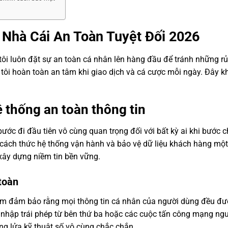
Nhà Cái An Toàn Tuyệt Đối 2026
n, tôi luôn đặt sự an toàn cá nhân lên hàng đầu để tránh những r
p tôi hoàn toàn an tâm khi giao dịch và cá cược mỗi ngày. Đây k
ệ thống an toàn thông tin
bước đi đầu tiên vô cùng quan trọng đối với bất kỳ ai khi bước ch
u cách thức hệ thống vận hành và bảo vệ dữ liệu khách hàng mộ
xây dựng niềm tin bền vững.
toàn
 đảm bảo rằng mọi thông tin cá nhân của người dùng đều được
nhập trái phép từ bên thứ ba hoặc các cuộc tấn công mạng nguy
ờng lửa kỹ thuật số vô cùng chắc chắn.