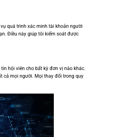
c vụ quá trình xác minh tài khoản người
bạn. Điều này giúp tôi kiểm soát được
tin hội viên cho bất kỳ đơn vị nào khác.
t cả mọi người. Mọi thay đổi trong quy