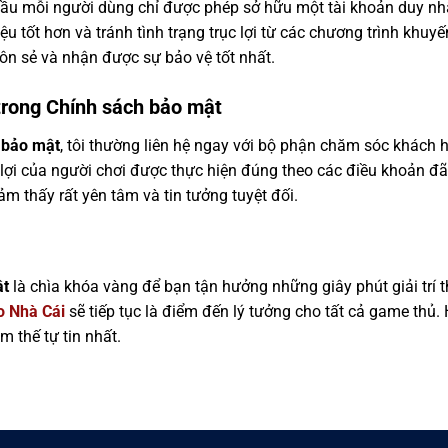
ầu mỗi người dùng chỉ được phép sở hữu một tài khoản duy nh
ệu tốt hơn và tránh tình trạng trục lợi từ các chương trình khuy
uôn sẻ và nhận được sự bảo vệ tốt nhất.
 trong Chính sách bảo mật
 bảo mật
, tôi thường liên hệ ngay với bộ phận chăm sóc khách h
lợi của người chơi được thực hiện đúng theo các điều khoản đã c
ảm thấy rất yên tâm và tin tưởng tuyệt đối.
ật
là chìa khóa vàng để bạn tận hưởng những giây phút giải trí th
o Nhà Cái
sẽ tiếp tục là điểm đến lý tưởng cho tất cả game thủ
 thế tự tin nhất.