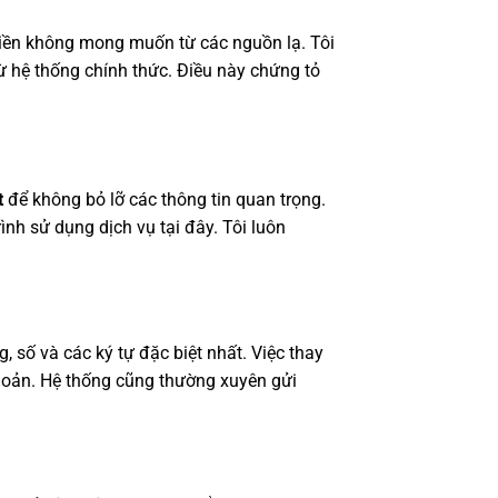
hiền không mong muốn từ các nguồn lạ. Tôi
ừ hệ thống chính thức. Điều này chứng tỏ
t
để không bỏ lỡ các thông tin quan trọng.
nh sử dụng dịch vụ tại đây. Tôi luôn
 số và các ký tự đặc biệt nhất. Việc thay
 khoản. Hệ thống cũng thường xuyên gửi