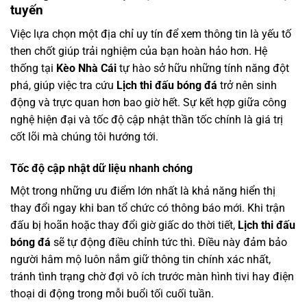
tuyến
Việc lựa chọn một địa chỉ uy tín để xem thông tin là yếu tố
then chốt giúp trải nghiệm của bạn hoàn hảo hơn. Hệ
thống tại
Kèo Nhà Cái
tự hào sở hữu những tính năng đột
phá, giúp việc tra cứu
Lịch thi đấu bóng đá
trở nên sinh
động và trực quan hơn bao giờ hết. Sự kết hợp giữa công
nghệ hiện đại và tốc độ cập nhật thần tốc chính là giá trị
cốt lõi mà chúng tôi hướng tới.
Tốc độ cập nhật dữ liệu nhanh chóng
Một trong những ưu điểm lớn nhất là khả năng hiển thị
thay đổi ngay khi ban tổ chức có thông báo mới. Khi trận
đấu bị hoãn hoặc thay đổi giờ giấc do thời tiết,
Lịch thi đấu
bóng đá
sẽ tự động điều chỉnh tức thì. Điều này đảm bảo
người hâm mộ luôn nắm giữ thông tin chính xác nhất,
tránh tình trạng chờ đợi vô ích trước màn hình tivi hay điện
thoại di động trong mỗi buổi tối cuối tuần.