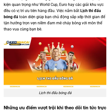
kiện quan trọng như World Cup, Euro hay các giải khu vực
đều có vị trí ưu tiên hàng đầu. Việc nắm bắt
Lịch thi đấu
bóng đá
toàn diện giúp bạn chủ động sắp xếp thời gian để
tận hưởng trọn vẹn niềm đam mê cháy bỏng với môn thể
thao vua cùng bạn bè.
Lịch thi đấu bóng đá
Những ưu điểm vượt trội khi theo dõi tin tức trực