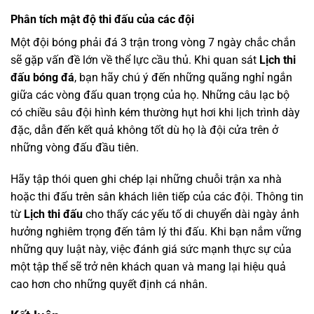
Phân tích mật độ thi đấu của các đội
Một đội bóng phải đá 3 trận trong vòng 7 ngày chắc chắn
sẽ gặp vấn đề lớn về thể lực cầu thủ. Khi quan sát
Lịch thi
đấu bóng đá
, bạn hãy chú ý đến những quãng nghỉ ngắn
giữa các vòng đấu quan trọng của họ. Những câu lạc bộ
có chiều sâu đội hình kém thường hụt hơi khi lịch trình dày
đặc, dẫn đến kết quả không tốt dù họ là đội cửa trên ở
những vòng đấu đầu tiên.
Hãy tập thói quen ghi chép lại những chuỗi trận xa nhà
hoặc thi đấu trên sân khách liên tiếp của các đội. Thông tin
từ
Lịch thi đấu
cho thấy các yếu tố di chuyển dài ngày ảnh
hưởng nghiêm trọng đến tâm lý thi đấu. Khi bạn nắm vững
những quy luật này, việc đánh giá sức mạnh thực sự của
một tập thể sẽ trở nên khách quan và mang lại hiệu quả
cao hơn cho những quyết định cá nhân.