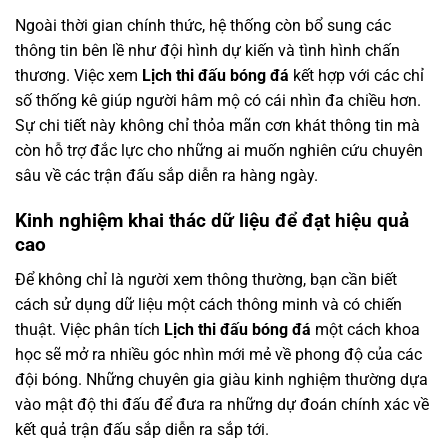
Ngoài thời gian chính thức, hệ thống còn bổ sung các
thông tin bên lề như đội hình dự kiến và tình hình chấn
thương. Việc xem
Lịch thi đấu bóng đá
kết hợp với các chỉ
số thống kê giúp người hâm mộ có cái nhìn đa chiều hơn.
Sự chi tiết này không chỉ thỏa mãn cơn khát thông tin mà
còn hỗ trợ đắc lực cho những ai muốn nghiên cứu chuyên
sâu về các trận đấu sắp diễn ra hàng ngày.
Kinh nghiệm khai thác dữ liệu để đạt hiệu quả
cao
Để không chỉ là người xem thông thường, bạn cần biết
cách sử dụng dữ liệu một cách thông minh và có chiến
thuật. Việc phân tích
Lịch thi đấu bóng đá
một cách khoa
học sẽ mở ra nhiều góc nhìn mới mẻ về phong độ của các
đội bóng. Những chuyên gia giàu kinh nghiệm thường dựa
vào mật độ thi đấu để đưa ra những dự đoán chính xác về
kết quả trận đấu sắp diễn ra sắp tới.