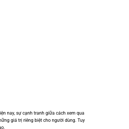
iện nay, sự cạnh tranh giữa cách xem qua
ững giá trị riêng biệt cho người dùng. Tuy
ao.