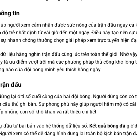
hông tin
iúp người xem cảm nhận được sức nóng của trận đấu ngay cả khi
 độ trễ nhất định từ vài giờ đến một ngày. Điều này tạo nên sự 
h sự nhanh chóng thường chọn giải pháp xem trực tuyến hiện đại
ữ liệu hàng nghìn trận đấu cùng lúc trên toàn thế giới. Nhờ vậ
ây là ưu điểm vượt trội mà các phương pháp thủ công khó lòng th
ọng nào của đội bóng mình yêu thích hàng ngày.
 trận đấu
dừng lại ở tỉ số cuối cùng của hai đội bóng. Người dùng còn có 
ch cầu thủ ghi bàn. Sự phong phú này giúp người hâm mộ có cái 
 những con số khô khan và rất thiếu chi tiết.
ự đầu tư bài bản vào hệ thống dữ liệu số.
Kết quả bóng đá
giờ đ
Người xem có thể dễ dàng hình dung lại toàn bộ kịch bản trận 