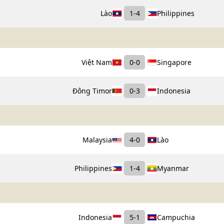
Lào
1
-
4
Philippines
Việt Nam
0
-
0
Singapore
Đông Timor
0
-
3
Indonesia
Malaysia
4
-
0
Lào
Philippines
1
-
4
Myanmar
Indonesia
5
-
1
Campuchia