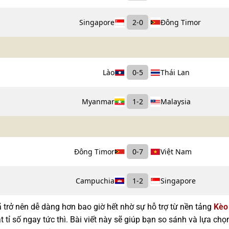
Singapore
2
-
0
Đông Timor
Lào
0
-
5
Thái Lan
Myanmar
1
-
2
Malaysia
Đông Timor
0
-
7
Việt Nam
Campuchia
1
-
2
Singapore
trở nên dễ dàng hơn bao giờ hết nhờ sự hỗ trợ từ nền tảng
Kèo
 tỉ số ngay tức thì. Bài viết này sẽ giúp bạn so sánh và lựa ch