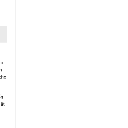
ác
n
cho
ổn
hất