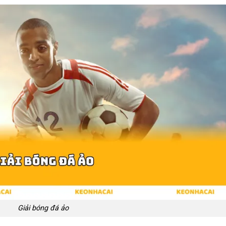
Giải bóng đá ảo