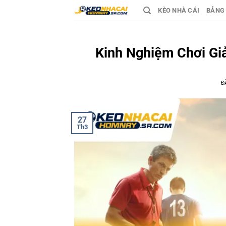
Bỏ
KÈO NHÀ CÁI
BẢNG
qua
nội
dung
Kinh Nghiệm Chơi Gi
Đ
27
Th3