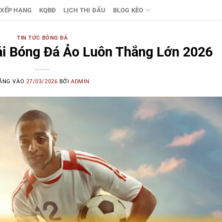
 XẾP HẠNG
KQBĐ
LỊCH THI ĐẤU
BLOG KÈO
TIN TỨC BÓNG ĐÁ
ải Bóng Đá Ảo Luôn Thắng Lớn 2026
ĂNG VÀO
27/03/2026
BỞI
ADMIN