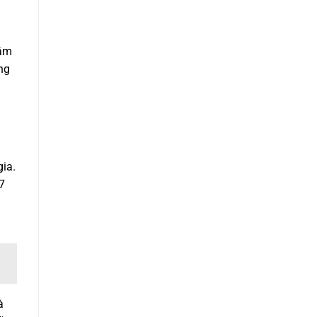
hâm
ng
gia.
7
à