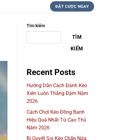
ĐẶT CƯỢC NGAY
Tìm kiếm
TÌM
KIẾM
Recent Posts
Hướng Dẫn Cách Đánh Kèo
Xiên Luôn Thắng Đậm Năm
2026
Cách Chơi Kèo Đồng Banh
Hiệu Quả Nhất Từ Cao Thủ
Năm 2026
Bí Quyết Soi Kèo Chấp Nửa