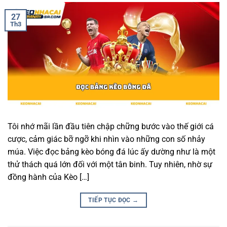
27
Th3
Tôi nhớ mãi lần đầu tiên chập chững bước vào thế giới cá
cược, cảm giác bỡ ngỡ khi nhìn vào những con số nhảy
múa. Việc đọc bảng kèo bóng đá lúc ấy dường như là một
thử thách quá lớn đối với một tân binh. Tuy nhiên, nhờ sự
đồng hành của Kèo […]
TIẾP TỤC ĐỌC
→