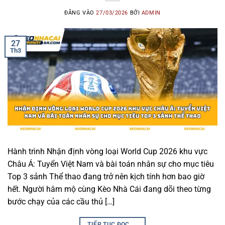
ĐĂNG VÀO
27/03/2026
BỞI
ADMIN
27
Th3
Hành trình Nhận định vòng loại World Cup 2026 khu vực
Châu Á: Tuyển Việt Nam và bài toán nhân sự cho mục tiêu
Top 3 sảnh Thể thao đang trở nên kịch tính hơn bao giờ
hết. Người hâm mộ cùng Kèo Nhà Cái đang dõi theo từng
bước chạy của các cầu thủ […]
TIẾP TỤC ĐỌC
→