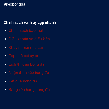
#keobongda
Chính sách và Truy cập nhanh
Chính sách bảo mật
Điều khoản và điểu kiện
Khuyến mãi nhà cái
Top nhà cái uy tín
Lịch thi đấu bóng đá
Nhận định kèo bóng đá
Kết quả bóng đá
Bảng xếp hạng bóng đá