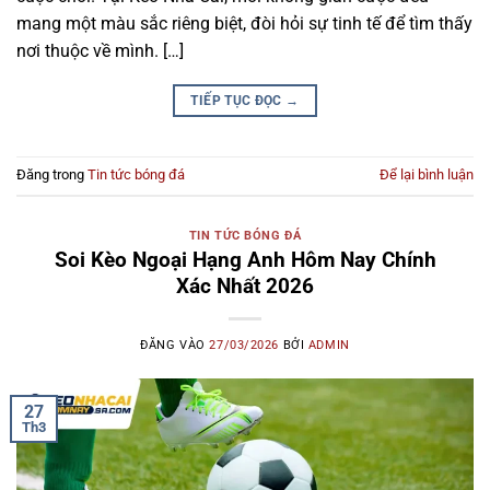
mang một màu sắc riêng biệt, đòi hỏi sự tinh tế để tìm thấy
nơi thuộc về mình. […]
TIẾP TỤC ĐỌC
→
Đăng trong
Tin tức bóng đá
Để lại bình luận
TIN TỨC BÓNG ĐÁ
Soi Kèo Ngoại Hạng Anh Hôm Nay Chính
Xác Nhất 2026
ĐĂNG VÀO
27/03/2026
BỞI
ADMIN
27
Th3