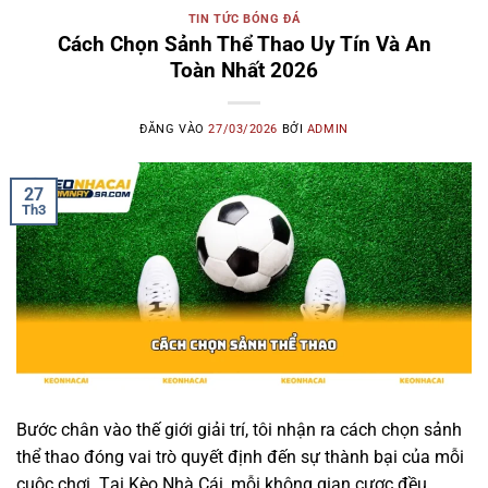
TIN TỨC BÓNG ĐÁ
Cách Chọn Sảnh Thể Thao Uy Tín Và An
Toàn Nhất 2026
ĐĂNG VÀO
27/03/2026
BỞI
ADMIN
27
Th3
Bước chân vào thế giới giải trí, tôi nhận ra cách chọn sảnh
thể thao đóng vai trò quyết định đến sự thành bại của mỗi
cuộc chơi. Tại Kèo Nhà Cái, mỗi không gian cược đều