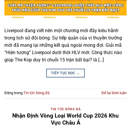
Liverpool đang viết nên một chương mới đầy kiêu hãnh
trong lịch sử đội bóng. Sự tiếp quản của vị thuyền trưởng
mới đã mang lại những kết quả ngoài mong đợi. Giải mã
“Hiện tượng” Liverpool dưới thời HLV mới: Công thức nào
giúp The Kop duy trì chuỗi 15 trận bất bại? là […]
TIẾP TỤC ĐỌC
→
Đăng trong
Tin tức bóng đá
Để lại bình luận
TIN TỨC BÓNG ĐÁ
Nhận Định Vòng Loại World Cup 2026 Khu
Vực Châu Á